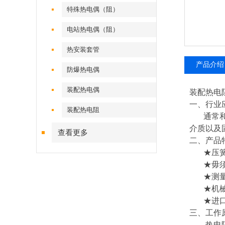
特殊热电偶（阻）
电站热电偶（阻）
热安装套管
产品介绍
防爆热电偶
装配热电偶
装配热电
一、行业
装配热电阻
通常和显
介质以及
查看更多
二、产品
★压簧
★毋须
★测量
★机械
★进口薄
三、工作
热电阻是