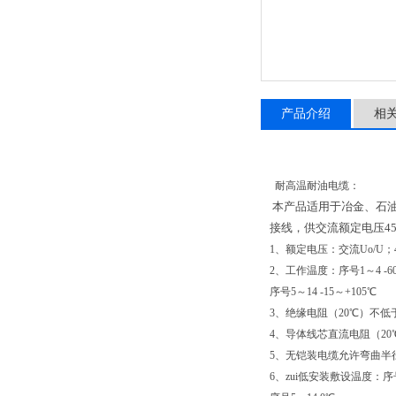
产品介绍
相
耐高温耐油电缆：
本产品适用于冶金、石
接线，供交流额定电压45
1、额定电压：交流Uo/U；45
2、工作温度：序号1～4 -60
序号5～14 -15～+105℃
3、绝缘电阻（20℃）不低于5
4、导体线芯直流电阻（20℃）
5、无铠装电缆允许弯曲半
6、zui低安装敷设温度：序号