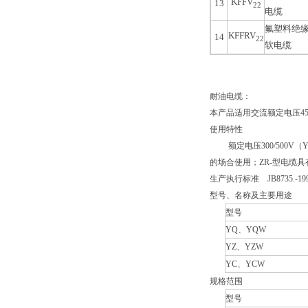
KFFV
13
22
电缆
氟塑料绝
KFFRV
14
22
软电缆
耐油电缆：
本产品适用交流额定电压45
使用特性
额定电压300/500V（
的场合使用；ZR-型电缆
生产执行标准 JB8735.-199
型号、名称及主要用途
型号
YQ、YQW
YZ、YZW
YC、YCW
规格范围
型号