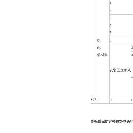
-
1
2
3
4
5
6
热
电
3
偶材料
4
安装固定形式
W
R
□
-
□
高铝质保护管铂铑热电偶