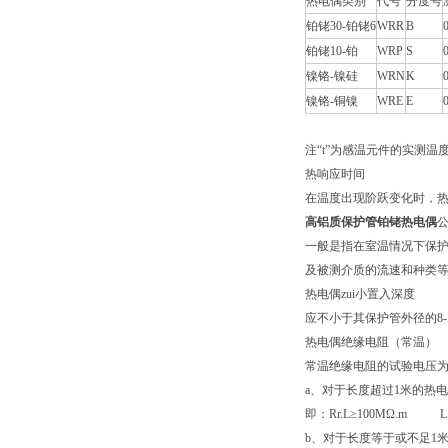
热电偶类别
代号
分度号
铂铑30-铂铑6
WRR
B
铂铑10-铂
WRP
S
镍铬-镍硅
WRN
K
镍铬-铜镍
WRE
E
注“t”为感温元件的实测温
热响应时间
在温度出现阶跃变化时，热
高铝质保护管铂铑热电偶
一般是指在室温情况下保
及被测介质的流速和种类
热电偶zui小置入深度
应不小于其保护管外径的8-
热电偶绝缘电阻（常温）
常温绝缘电阻的试验电压为直流
a、对于长度超过1米的热电
即：Rr.L≥100MΩ.m L
b、对于长度等于或不足1