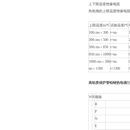
上下限温度绝缘电阻
热电偶的上限温度绝缘电
上限温度tm℃
试验温度t℃
100≤tm＜300
t=tm
300≤tm＜500
t=tm
500≤tm＜850
t=tm
850≤tm＜1000
t=tm
1000≤tm＜300
t=tm
tm＞1300
t=1300
高铝质保护管铂铑热电偶
W
R
规格
R
P
N
E