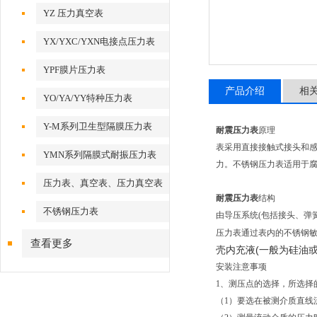
YZ 压力真空表
YX/YXC/YXN电接点压力表
YPF膜片压力表
产品介绍
相
YO/YA/YY特种压力表
Y-M系列卫生型隔膜压力表
耐震压力表
原理
表采用直接接触式接头和感压元
YMN系列隔膜式耐振压力表
力。不锈钢压力表适用于腐
压力表、真空表、压力真空表
耐震压力表
结构
不锈钢压力表
由导压系统(包括接头、弹
压力表通过表内的不锈钢
查看更多
壳内充液(一般为硅油
安装注意事项
1、测压点的选择，所选择
（1）要选在被测介质直线