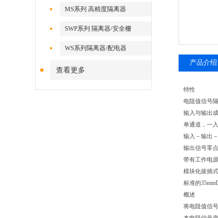
MS系列 高精度隔离器
SWP系列 隔离器/安全栅
WS系列隔离器/配电器
产品介绍
查看更多
特性
电阻值信号隔
输入与输出
单通道，一
输入－输出
输出信号零
带有工作电
模块化拔插
标准的35mm
概述
将电阻值信