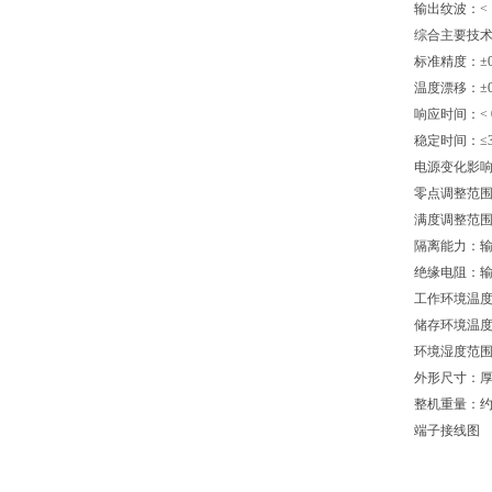
输出纹波：< 1
综合主要技
标准精度：±0
温度漂移：±0.0
响应时间：< 0.
稳定时间：≤3
电源变化影响
零点调整范围
满度调整范围
隔离能力：输入-
绝缘电阻：输入-
工作环境温度：
储存环境温度：
环境湿度范围
外形尺寸：厚2
整机重量：约8
端子接线图