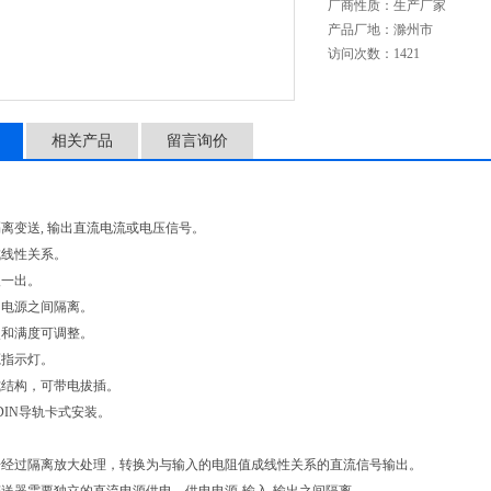
厂商性质：
生产厂家
产品厂地：
滁州市
访问次数：
1421
相关产品
留言询价
离变送, 输出直流电流或电压信号。
成线性关系。
入一出。
－电源之间隔离。
点和满度可调整。
源指示灯。
式结构，可带电拔插。
DIN导轨卡式安装。
号经过隔离放大处理，转换为与输入的电阻值成线性关系的直流信号输出。