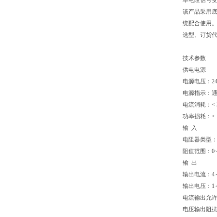
本电阻信号变
该产品采用底
统配合使用
选型、订货
技术参数
供电电源
电源电压：24
电源指示：通
电流消耗：< 
功率损耗：< 
输 入
电阻器类型
阻值范围：0
输 出
输出电流：4～
输出电压：1
电流输出允许负
电压输出阻抗：