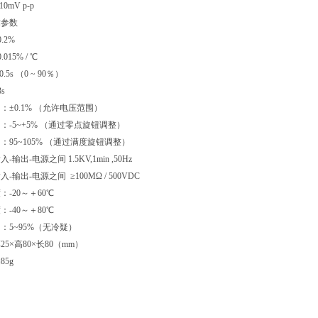
0mV p-p
术参数
.2%
15% / ℃
5s （0 ~ 90％）
s
：±0.1% （允许电压范围）
：-5~+5% （通过零点旋钮调整）
：95~105% （通过满度旋钮调整）
输出-电源之间 1.5KV,1min ,50Hz
输出-电源之间 ≥100MΩ / 500VDC
-20～＋60℃
-40～＋80℃
：5~95%（无冷疑）
5×高80×长80（mm）
5g