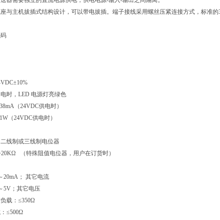
送器需要独立的直流电源供电，供电电源-输入-输出之间隔离。
座与主机拔插式结构设计，可以带电拔插。端子接线采用螺丝压紧连接方式，标准的35m
。
代码
VDC±10%
电时，LED 电源灯亮绿色
38mA（24VDC供电时）
1W（24VDC供电时）
：二线制或三线制电位器
~20KΩ （特殊阻值电位器，用户在订货时）
20mA； 其它电流
～5V；其它电压
载：≤350Ω
≤500Ω