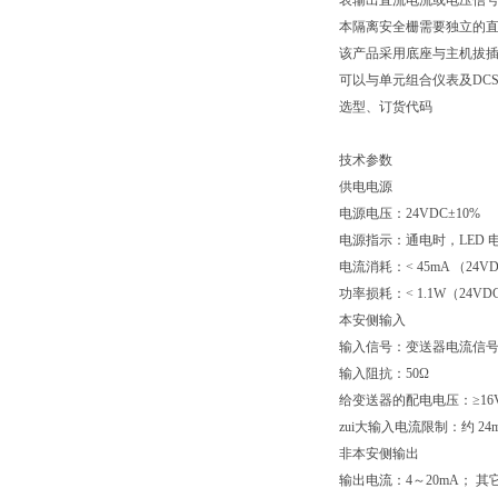
表输出直流电流或电压信
本隔离安全栅需要独立的直
该产品采用底座与主机拔插
可以与单元组合仪表及DCS
选型、订货代码
技术参数
供电电源
电源电压：24VDC±10%
电源指示：通电时，LED 
电流消耗：< 45mA （24
功率损耗：< 1.1W（24V
本安侧输入
输入信号：变送器电流信号 
输入阻抗：50Ω
给变送器的配电电压：≥16
zui大输入电流限制：约 24
非本安侧输出
输出电流：4～20mA； 其