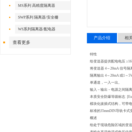
MS系列 高精度隔离器
SWP系列 隔离器/安全栅
WS系列隔离器/配电器
产品介绍
相
查看更多
特性
给变送器提供配电电压 ≥16
将变送器 4～20mA 信号
隔离输出 4～20mA 或1
单通道，一入一出。
输入－输出－电源之间隔
本质安全防爆等级标志 [Exia
模块化拔插式结构，可带
标准的35mmDIN导轨卡式
概述
给处于现场危险区域的变送