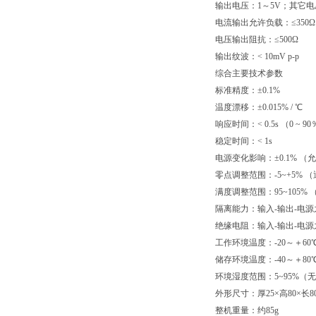
输出电压：1～5V；其它电
电流输出允许负载：≤350Ω
电压输出阻抗：≤500Ω
输出纹波：< 10mV p-p
综合主要技术参数
标准精度：±0.1%
温度漂移：±0.015% / ℃
响应时间：< 0.5s （0 ~ 9
稳定时间：< 1s
电源变化影响：±0.1% 
零点调整范围：-5~+5%
满度调整范围：95~105%
隔离能力：输入-输出-电源之间 2
绝缘电阻：输入-输出-电源之间 
工作环境温度：-20～＋60
储存环境温度：-40～＋80
环境湿度范围：5~95%（
外形尺寸：厚25×高80×长8
整机重量：约85g