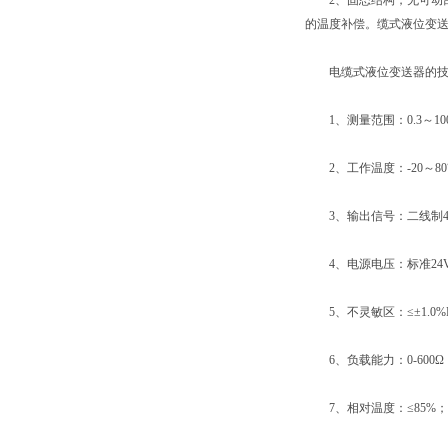
2、固态结构，无可动部
的温度补偿。缆式液位变
电缆式液位变送器的技
1、测量范围：0.3～100
2、工作温度：-20～80
3、输出信号：二线制4～
4、电源电压：标准24VD
5、不灵敏区：≤±1.0%
6、负载能力：0-600Ω
7、相对温度：≤85%；