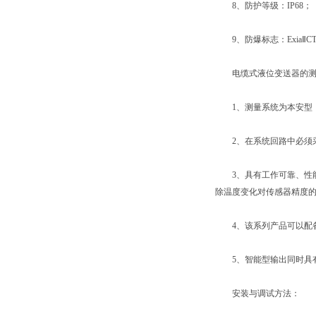
8、防护等级：IP68；
9、防爆标志：ExiaⅡCT
电缆式液位变送器的测
1、测量系统为本安型；本安
2、在系统回路中必须采用
3、具有工作可靠、性能
除温度变化对传感器精度
4、该系列产品可以配备
5、智能型输出同时具有
安装与调试方法：