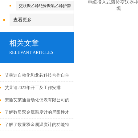
电缆投入式液位变送器-
套控制电缆
交联聚乙烯绝缘聚氯乙烯护套
缆
控制电缆
查看更多
相关文章
RELEVANT ARTICLES
艾莱迪自动化和龙芯科技合作自主
创新突破国际技术“卡脖子“
艾莱迪2023年开工及工作安排
安徽艾莱迪自动化仪表有限公司的
液位计种类及用途
了解数显双金属温度计的局限性才
能更好的使用它
了解了数显双金属温度计的功能特
点才能更好的使用它