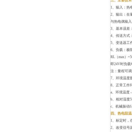
三、主要技术
1、输入：热电阻
2、输出：在
与热电偶输入
3、基本误差：±
4、传送方式
5、变送器工作
6、负载：极
RL（max）=5
即24V时负载
注：量程可调
7、环境温度影响
8、正常工作
a、环境温度 -
b、相对湿度5
c、机械振动f≤
四、热电阻温
1、标定时，
2、改变信号