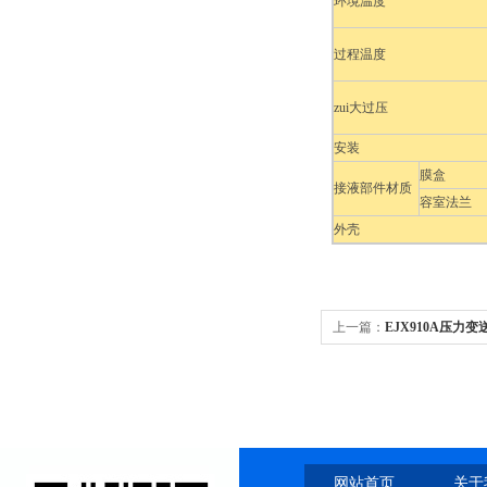
环境温度
过程温度
zui大过压
安装
膜盒
接液部件材质
容室法兰
外壳
上一篇：
EJX910A压力
网站首页
关于