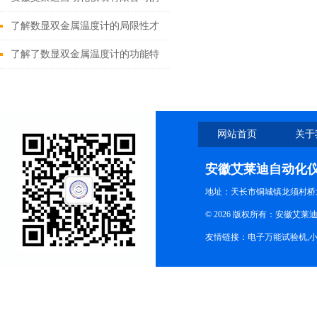
液位计种类及用途
了解数显双金属温度计的局限性才
能更好的使用它
了解了数显双金属温度计的功能特
点才能更好的使用它
网站首页
关于
安徽艾莱迪自动化
地址：天长市铜城镇龙须村桥
© 2026 版权所有：安徽艾莱迪自
友情链接：
电子万能试验机
,