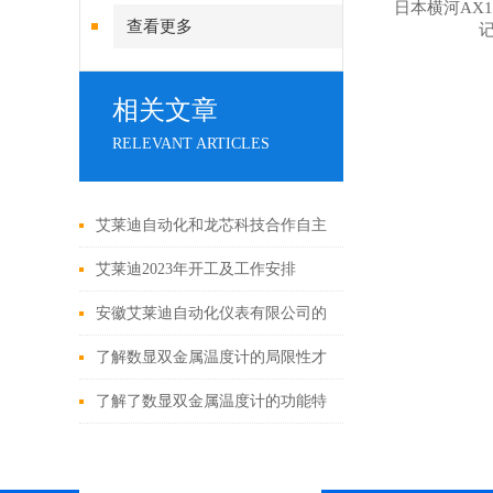
日本横河AX1
查看更多
相关文章
RELEVANT ARTICLES
艾莱迪自动化和龙芯科技合作自主
创新突破国际技术“卡脖子“
艾莱迪2023年开工及工作安排
安徽艾莱迪自动化仪表有限公司的
液位计种类及用途
了解数显双金属温度计的局限性才
能更好的使用它
了解了数显双金属温度计的功能特
点才能更好的使用它