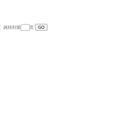
末页 跳转到第
页