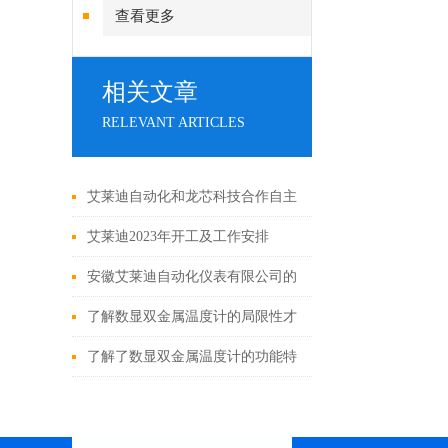
查看更多
相关文章
RELEVANT ARTICLES
艾莱迪自动化和龙芯科技合作自主
创新突破国际技术“卡脖子“
艾莱迪2023年开工及工作安排
安徽艾莱迪自动化仪表有限公司的
液位计种类及用途
了解数显双金属温度计的局限性才
能更好的使用它
了解了数显双金属温度计的功能特
点才能更好的使用它