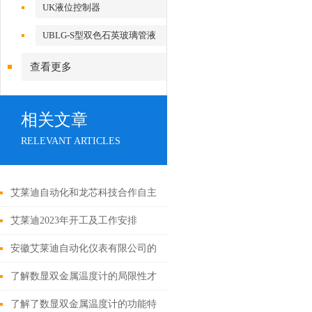
UK液位控制器
UBLG-S型双色石英玻璃管液
位计
查看更多
相关文章
RELEVANT ARTICLES
艾莱迪自动化和龙芯科技合作自主
创新突破国际技术“卡脖子“
艾莱迪2023年开工及工作安排
安徽艾莱迪自动化仪表有限公司的
液位计种类及用途
了解数显双金属温度计的局限性才
能更好的使用它
了解了数显双金属温度计的功能特